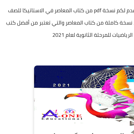
أعزائي متابعي وزوار موقع A one التعليمي نقدم لكم نسخة pdf من كتاب المعاصر في الاستاتيكا للصف
نسخة pdf ، وهي عبارة عن نسخة كاملة من كتاب المعاصر والتي تعتبر من أفضل كتب
ياضيات للمرحلة الثانوية لعام 2021