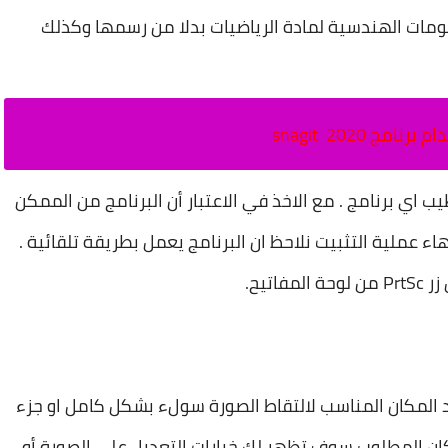
سومات الهندسية لمادة الرياضيات بدلا من رسمها وكذلك
امج snagit 2020
 اي برنامج . مع الاخذ في الاعتبار أن البرنامج من الممكن
اء عملية التثبيت نلاحظ
ان البرنامج يعمل بطريقة تلقائية .
فاتيح.
 المكان المناسب لالتقاط الصورة سولء بشكل كامل او جزء
ن المطلوب سوف تظهر لك خيارات التعديل على الصورة أو