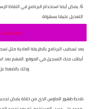
يمكن أيضا استخدام البرنامج في التقاط الر
التعديل عليها بسهولة.
كيفية استخدام برن
بعد تسطيب البرنامج بالطريقة العادية مثل تسطيب
أيطلب منك التسجيل في الموقع .المهم بعد انه
وذلك بالضغط عل زر PrtSc من لوحة الم
نلاحظ ظهور الماوس الذي من خلالة يمكن تحديد
محدد على حسب المستخدم. ثم بعد تحديد المكا