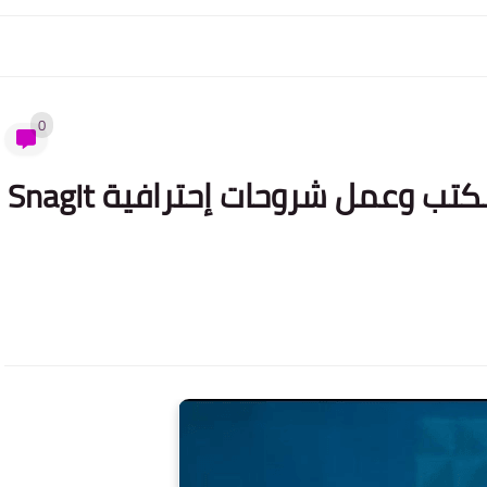
0
أفضل برنامج لتصوير سطح المكتب وعمل شروحات إحترافية SnagIt