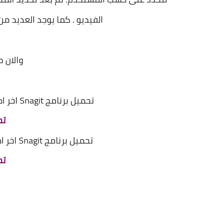
الفيديو .
كما يوجد العديد م
والان 
تحميل برنامج Snagit اخر اصدار لنواة 64 بت من خلال الرابط التالى
تح
تحميل برنامج Snagit
اخر ا
تح