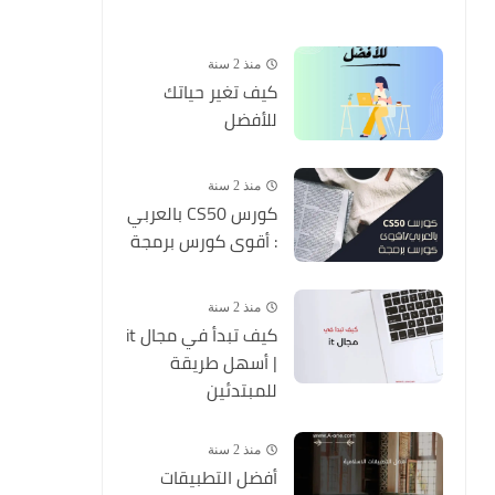
منذ 2 سنة
كيف تغير حياتك
للأفضل
منذ 2 سنة
كورس CS50 بالعربي
: أقوى كورس برمجة
منذ 2 سنة
كيف تبدأ في مجال it
| أسهل طريقة
للمبتدئين
منذ 2 سنة
أفضل التطبيقات